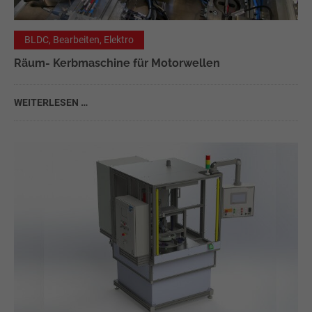
Lorem ipsum dolor sit amet:
BLDC, Bearbeiten, Elektro
24h
Räum- Kerbmaschine für Motorwellen
/ 365days
WEITERLESEN …
We offer support for our customers
Mon - Fri 8:00am - 5:00pm
(GMT +1)
Kontaktieren Sie uns
Branscheid Industrie Automation GmbH
Altenberger Str. 1 42929 Wermelskirchen
Deutschland
Have any questions?
+44 1234 567 890