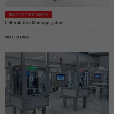
Drop us a line
info@yourdomain.com
BLDC, Montieren, Elektro
Leiterplatten Montagesystem
About us
Lorem ipsum dolor sit amet, consectetuer adipiscing
WEITERLESEN …
elit.
Aenean commodo ligula eget dolor. Aenean massa. Cum
sociis natoque penatibus et magnis dis parturient
montes, nascetur ridiculus mus. Donec quam felis,
ultricies nec.