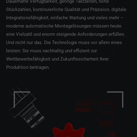
Lorem ipsum dolor sit amet:
Dauerhafte Verfügbarkeit, geringe Taktzeiten, hohe
Stückzahlen, kontinuierliche Qualität und Präzision, digitale
Integrationsfähigkeit, einfache Wartung und vieles mehr –
24h
moderne automatische Montagelösungen müssen heute
/ 365days
eine Vielzahl und enorm steigende Anforderungen erfüllen.
Und nicht nur das. Die Technologie muss vor allem eines
leisten: Sie muss nachhaltig und effizient zur
Wettbewerbsfähigkeit und Zukunftssicherheit Ihrer
We offer support for our customers
Mon - Fri 8:00am - 5:00pm
(GMT +1)
Produktion beitragen.
Kontaktieren Sie uns
Branscheid Industrie Automation GmbH
Altenberger Str. 1 42929 Wermelskirchen
Deutschland
Have any questions?
+44 1234 567 890