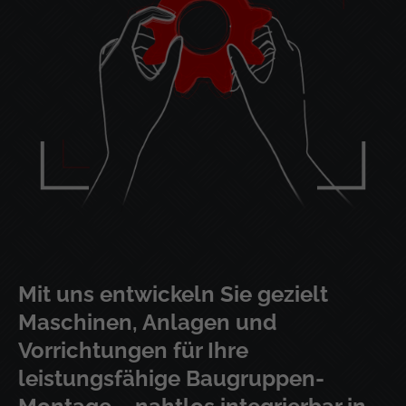
Drop us a line
info@yourdomain.com
About us
Lorem ipsum dolor sit amet, consectetuer adipiscing
elit.
Aenean commodo ligula eget dolor. Aenean massa. Cum
sociis natoque penatibus et magnis dis parturient
montes, nascetur ridiculus mus. Donec quam felis,
ultricies nec.
Mit uns entwickeln Sie gezielt
Maschinen, Anlagen und
Vorrichtungen für Ihre
leistungsfähige Baugruppen-