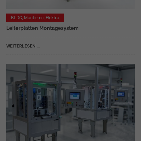
Drop us a line
info@yourdomain.com
BLDC, Montieren, Elektro
Leiterplatten Montagesystem
About us
Lorem ipsum dolor sit amet, consectetuer adipiscing
WEITERLESEN …
elit.
Aenean commodo ligula eget dolor. Aenean massa. Cum
sociis natoque penatibus et magnis dis parturient
montes, nascetur ridiculus mus. Donec quam felis,
ultricies nec.